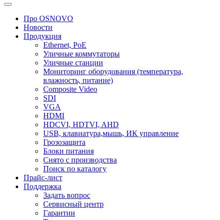
Про OSNOVO
Новости
Продукция
Ethernet, PoE
Уличные коммутаторы
Уличные станции
Мониторинг оборудования (температура,
влажность, питание)
Composite Video
SDI
VGA
HDMI
HDCVI, HDTVI, AHD
USB, клавиатура,мышь, ИК управление
Грозозащита
Блоки питания
Снято с производства
Поиск по каталогу
Прайс-лист
Поддержка
Задать вопрос
Сервисный центр
Гарантии