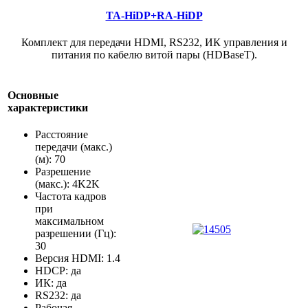
TA-HiDP+RA-HiDP
Комплект для передачи HDMI, RS232, ИК управления и
питания по кабелю витой пары (HDBaseT).
Основные
характеристики
Расстояние
передачи (макс.)
(м): 70
Разрешение
(макс.): 4K2K
Частота кадров
при
максимальном
разрешении (Гц):
30
Версия HDMI: 1.4
HDCP: да
ИК: да
RS232: да
Рабочая