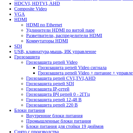
HDCVI, HDTVI, AHD
Composite Video
VGA
HDMI
HDMI по Ethernet
Удлинители HDMI по витой паре
Разветвители, распределители HDMI
Коммутаторы HDMI
SDI
USB, клавиатура,мышь, ИК управление
Грозозащита
Грозозащита цепей Video
Грозозащита цепей Video сигнала
Грозозащита цепей Video + питание + управл
Грозозащита цепей CVI,TVI,AHD
Грозозащита цепей SDI
Грозозащита IP-сетей
Грозозащита ВЧ цепей 0 - 2ГГц
Грозозащита цепей 12-48 В
Грозозащита цепей 220 В
Блоки питания
Внутренние блоки питания
Промышленные блоки питания
Блоки питания для стойки 19 дюймов
Снято с производства