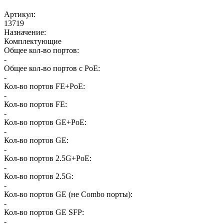
Артикул
:
13719
Назначение
:
Комплектующие
Общее кол-во портов
:
-
Общее кол-во портов с PoE
:
-
Кол-во портов FE+PoE
:
-
Кол-во портов FE
:
-
Кол-во портов GE+PoE
:
-
Кол-во портов GE
:
-
Кол-во портов 2.5G+PoE
:
-
Кол-во портов 2.5G
:
-
Кол-во портов GE (не Combo порты)
:
-
Кол-во портов GE SFP
:
-