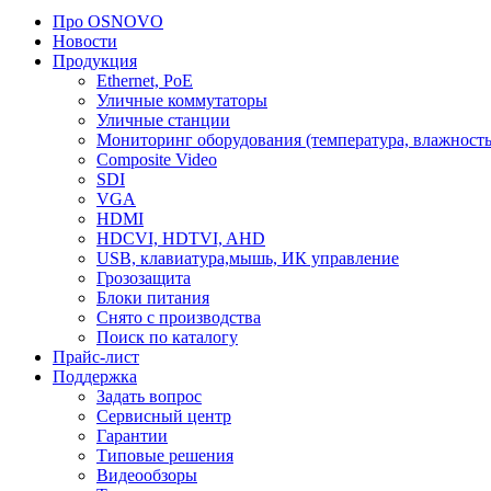
Про OSNOVO
Новости
Продукция
Ethernet, PoE
Уличные коммутаторы
Уличные станции
Мониторинг оборудования (температура, влажность
Composite Video
SDI
VGA
HDMI
HDCVI, HDTVI, AHD
USB, клавиатура,мышь, ИК управление
Грозозащита
Блоки питания
Снято с производства
Поиск по каталогу
Прайс-лист
Поддержка
Задать вопрос
Сервисный центр
Гарантии
Типовые решения
Видеообзоры