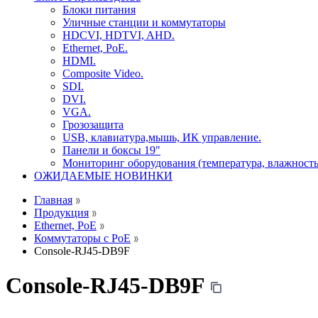
Блоки питания
Уличные станции и коммутаторы
HDCVI, HDTVI, AHD.
Ethernet, PoE.
HDMI.
Composite Video.
SDI.
DVI.
VGA.
Грозозащита
USB, клавиатура,мышь, ИК управление.
Панели и боксы 19"
Мониторинг оборудования (температура, влажность
ОЖИДАЕМЫЕ НОВИНКИ
Главная
Продукция
Ethernet, PoE
Коммутаторы с PoE
Console-RJ45-DB9F
Console-RJ45-DB9F