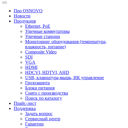
Про OSNOVO
Новости
Продукция
Ethernet, PoE
Уличные коммутаторы
Уличные станции
Мониторинг оборудования (температура,
влажность, питание)
Composite Video
SDI
VGA
HDMI
HDCVI, HDTVI, AHD
USB, клавиатура,мышь, ИК управление
Грозозащита
Блоки питания
Снято с производства
Поиск по каталогу
Прайс-лист
Поддержка
Задать вопрос
Сервисный центр
Гарантии