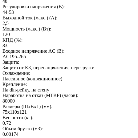
48
Регулировка напряжения (В)
:
44-53
Выходной ток (макс.) (А)
:
2,5
Мощность (макс.) (Вт)
:
120
КПД (%)
:
83
Входное напряжение AC (В)
:
AC195-265
Защита
:
Защита от КЗ, перенапряжения, перегрузки
Охлаждение
:
Пассивное (конвекционное)
Крепление
:
На din-рейку, на стену
Наработка на отказ (MTBF) (часов)
:
80000
Размеры (ШхВхГ) (мм)
:
75x110x121
Вес нетто (кг)
:
0.72
Объем брутто (м3)
:
0.00174