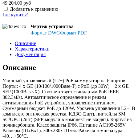
49 204.00 руб
Добавить к сравнению
Где купить?
Чертеж устройства
Формат DWG
Формат PDF
Описание
Характеристики
Документация
Описание
Уличный управляемый (L2+) PoE коммутатор на 6 портов.
Порты: 4 x GE (10/100/1000Base-T) с PoE (до 30W) + 2 x GE
SFP (1000Base-X). Соответствует стандартам PoE IEEE
802.3af/at. Автоматическое определение и режим
антизависания PoE устройств, управление питанием.
Суммарный бюджет PoE до 120W. Уровень управления L2+. В
комплекте оптическая розетка, КДЗС (2шт), пигтейлы SM
SC/UPC (2шт) (SFP-модули в комплект не входят). Корпус из
поликарбоната. Класс защиты IP66. Питание AC195-265V.
Размеры (ШхВхГ): 300x230x111мм. Рабочая температура:
-40…+50°С.