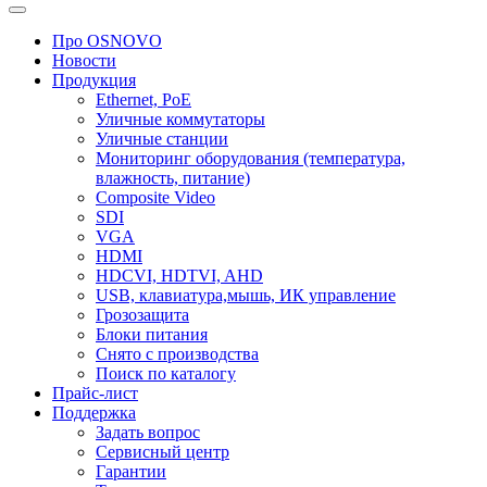
Про OSNOVO
Новости
Продукция
Ethernet, PoE
Уличные коммутаторы
Уличные станции
Мониторинг оборудования (температура,
влажность, питание)
Composite Video
SDI
VGA
HDMI
HDCVI, HDTVI, AHD
USB, клавиатура,мышь, ИК управление
Грозозащита
Блоки питания
Снято с производства
Поиск по каталогу
Прайс-лист
Поддержка
Задать вопрос
Сервисный центр
Гарантии