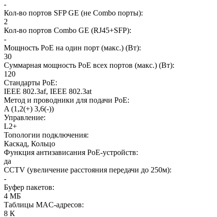
-
Кол-во портов SFP GE (не Combo порты)
:
2
Кол-во портов Combo GE (RJ45+SFP)
:
-
Мощность PoE на один порт (макс.) (Вт)
:
30
Суммарная мощность PoE всех портов (макс.) (Вт)
:
120
Стандарты PoE
:
IEEE 802.3af, IEEE 802.3at
Метод и проводники для подачи PoE
:
A (1,2(+) 3,6(-))
Управление
:
L2+
Топологии подключения
:
Каскад, Кольцо
Функция антизависания PoE-устройств
:
да
CCTV (увеличение расстояния передачи до 250м)
:
-
Буфер пакетов
:
4 МБ
Таблицы MAC-адресов
:
8 К