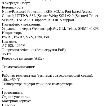
8 очередей / порт
Безопасность
:
Name/Password Protection; IEEE 802.1x Port-based Access
Control; HTTP & SSL (Secure Web); SSH v2.0 (Secured Telnet
Session); TACACS+ support; RADIUS support.
Интерфейс управления
:
Управление через Web-интерфейс, CLI, Telnet, SNMP v1/2/3
Индикаторы
:
PWR1, PWR2, SYS, Link, PoE
Питание
:
AC195…265V
Энергопотребление (без нагрузки PoE)
:
<5 Вт
Резервное питание (АКБ)
:
-
Термостабилизация
:
-
Рабочая температура (температура окружающей среды)
:
-40...+50 °С
Температура внутри уличного коммутатора
:
-
Грозозащита
:
Одноступенчатая
Материал корпуса
:
Пластик