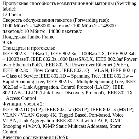
Пропускная способность коммутационной матрицы (Switching
fabric)
:
12 Гбит/с
Скорость обслуживания пакетов (Forwarding rate)
:
1000 Мбит/с - 1488000 пакетов/с 100 Мбит/c - 148800
пакетов/c 10 Мбит/c- 14880 пакетов/c
Поддержка Jumbo Frame
:
9 КБ
Стандарты и протоколы
:
IEEE 802.3 – 10BaseT, IEEE 802.3u – 100BaseTX, IEEE 802.3ab
– 1000BaseT, IEEE 802.3z 1000 BaseSX/LX, IEEE 802.3af Power
over Ethernet (PoE), IEEE 802.3at Power over Ethernet (PoE+),
IEEE 802.3x – Flow Control, IEEE 802.1Q – VLAN, IEEE 802.1p
– Class of Service IEEE 802.1D – Spanning Tree, IEEE 802.1w –
Rapid Spanning Tree, IEEE 802.1s – Multiple Spanning Tree, IEEE
802.3ad – Link Aggregation, Control Protocol (LACP), IEEE
802.1AB – LLDP (Link Layer Discovery Protocol), IEEE 802.1X
– Access Control
Функции уровня 2
:
IEEE 802.1D (STP), IEEE 802.1w (RSTP), IEEE 802.1s (MSTP),
VLAN / VLAN Group 4K, Tagged Based, Port-based, Voice
VLAN, Link Aggregation IEEE 802.3ad with LACP, IGMP
Snooping v1/v2/v3, IGMP Static Multicast Addresses, Storm
Control
Качество обслуживания (QoS)
: