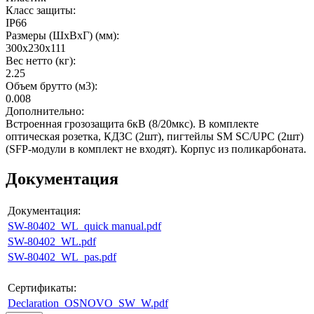
Класс защиты
:
IP66
Размеры (ШхВхГ) (мм)
:
300x230x111
Вес нетто (кг)
:
2.25
Объем брутто (м3)
:
0.008
Дополнительно
:
Встроенная грозозащита 6кВ (8/20мкс). В комплекте
оптическая розетка, КДЗС (2шт), пигтейлы SM SC/UPC (2шт)
(SFP-модули в комплект не входят). Корпус из поликарбоната.
Документация
Документация:
SW-80402_WL_quick manual.pdf
SW-80402_WL.pdf
SW-80402_WL_pas.pdf
Сертификаты:
Declaration_OSNOVO_SW_W.pdf