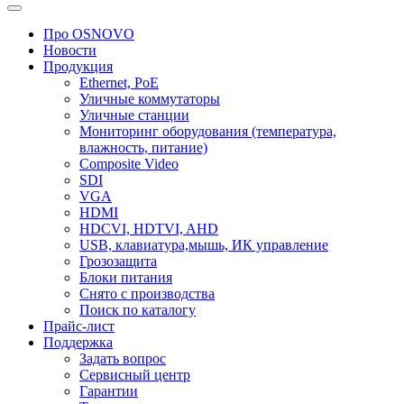
Про OSNOVO
Новости
Продукция
Ethernet, PoE
Уличные коммутаторы
Уличные станции
Мониторинг оборудования (температура,
влажность, питание)
Composite Video
SDI
VGA
HDMI
HDCVI, HDTVI, AHD
USB, клавиатура,мышь, ИК управление
Грозозащита
Блоки питания
Снято с производства
Поиск по каталогу
Прайс-лист
Поддержка
Задать вопрос
Сервисный центр
Гарантии