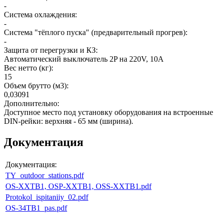
-
Система охлаждения
:
-
Система "тёплого пуска" (предварительный прогрев)
:
-
Защита от перегрузки и КЗ
:
Автоматический выключатель 2P на 220V, 10A
Вес нетто (кг)
:
15
Объем брутто (м3)
:
0,03091
Дополнительно
:
Доступное место под установку оборудования на встроенные
DIN-рейки: верхняя - 65 мм (ширина).
Документация
Документация:
TY_outdoor_stations.pdf
OS-XXTB1, OSP-XXTB1, OSS-XXTB1.pdf
Protokol_ispitaniiy_02.pdf
OS-34TB1_pas.pdf