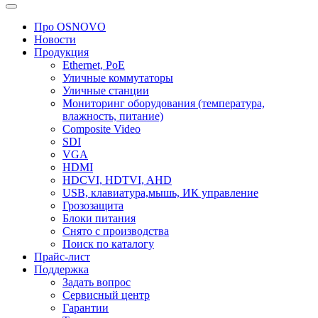
Про OSNOVO
Новости
Продукция
Ethernet, PoE
Уличные коммутаторы
Уличные станции
Мониторинг оборудования (температура,
влажность, питание)
Composite Video
SDI
VGA
HDMI
HDCVI, HDTVI, AHD
USB, клавиатура,мышь, ИК управление
Грозозащита
Блоки питания
Снято с производства
Поиск по каталогу
Прайс-лист
Поддержка
Задать вопрос
Сервисный центр
Гарантии