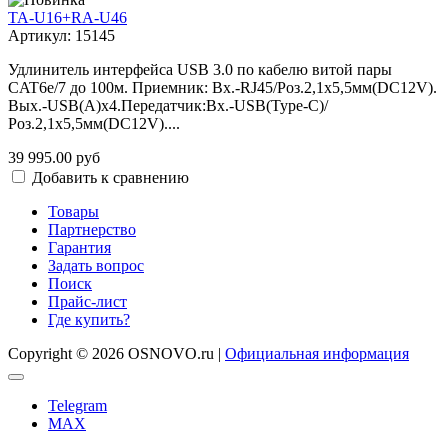
TA-U16+RA-U46
Артикул: 15145
Удлинитель интерфейса USB 3.0 по кабелю витой пары
CAT6e/7 до 100м. Приемник: Вх.-RJ45/Роз.2,1х5,5мм(DC12V).
Вых.-USB(A)x4.Передатчик:Вх.-USB(Type-C)/
Роз.2,1х5,5мм(DC12V)....
39 995.00 руб
Добавить к сравнению
Товары
Партнерство
Гарантия
Задать вопрос
Поиск
Прайс-лист
Где купить?
Copyright © 2026 OSNOVO.ru |
Официальная информация
Telegram
MAX