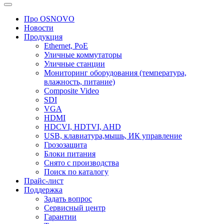
Про OSNOVO
Новости
Продукция
Ethernet, PoE
Уличные коммутаторы
Уличные станции
Мониторинг оборудования (температура,
влажность, питание)
Composite Video
SDI
VGA
HDMI
HDCVI, HDTVI, AHD
USB, клавиатура,мышь, ИК управление
Грозозащита
Блоки питания
Снято с производства
Поиск по каталогу
Прайс-лист
Поддержка
Задать вопрос
Сервисный центр
Гарантии