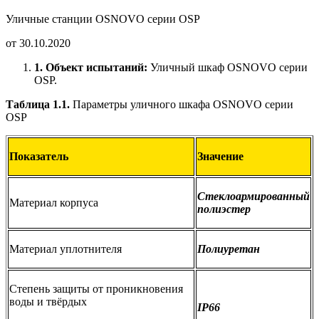
Уличные станции OSNOVO серии OSP
от 30.10.2020
1. Объект испытаний:
Уличный шкаф OSNOVO серии
OSP.
Таблица 1.1.
Параметры уличного шкафа OSNOVO серии
OSP
П
о
казатель
Значение
Стеклоармированный
Материал корпуса
п
о
л
и
э
стер
Материал уплотнителя
П
оли
уретан
Степень защиты от проникновения
воды и твёрдых
IP66