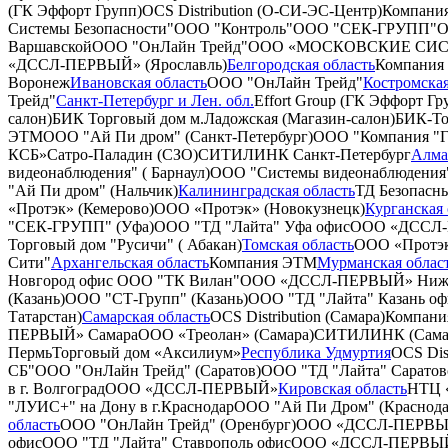
(ГК Эффорт Групп)
OCS Distribution (О-СИ-ЭС-Центр)
Компани
Системы Безопасности"
ООО "Контроль"
ООО "СЕК-ГРУПП"
О
Варшавской
ООО "ОнЛайн Трейд"
ООО «МОСКОВСКИЕ СИ
«ДССЛ-ПЕРВЫЙ» (Ярославль)
Белгородская область
Компания
Воронеж
Ивановская область
ООО "ОнЛайн Трейд"
Костромская
Трейд"
Санкт-Петербург и Лен. обл.
Effort Group (ГК Эффорт Гр
салон)
БИК Торговый дом м.Ладожская (Магазин-салон)
БИК-То
ЭТМ
ООО "Ай Пи дром" (Санкт-Петербург)
ООО "Компания "Г
КСБ»
Сатро-Паладин (СЗО)
СИТИЛИНК Санкт-Петербург
Алмат
видеонаблюдения" ( Барнаул)
ООО "Системы видеонаблюдения"
"Ай Пи дром" (Нальчик)
Калининградская область
ТД Безопасн
«Протэк» (Кемерово)
ООО «Протэк» (Новокузнецк)
Курганская 
"СЕК-ГРУПП" (Уфа)
ООО "ТД "Лайта" Уфа офис
ООО «ДССЛ-
Торговый дом "Русичи" ( Абакан)
Томская область
ООО «Протэк
Сити"
Архангельская область
Компания ЭТМ
Мурманская облас
Новгород офис
ООО "ТК Вилан"
ООО «ДССЛ-ПЕРВЫЙ» Нижн
(Казань)
ООО "СТ-Групп" (Казань)
ООО "ТД "Лайта" Казань оф
Татарстан)
Самарская область
OCS Distribution (Самара)
Компани
ПЕРВЫЙ» Самара
ООО «Треолан» (Самара)
СИТИЛИНК (Самарс
Пермь
Торговый дом «Аксилиум»
Республика Удмуртия
OCS Dis
СБ"
ООО "ОнЛайн Трейд" (Саратов)
ООО "ТД "Лайта" Саратов
в г. Волгоград
ООО «ДССЛ-ПЕРВЫЙ»
Кировская область
НТЦ 
"ЛУИС+" на Дону в г.Краснодар
ООО "Ай Пи Дром" (Краснод
область
ООО "ОнЛайн Трейд" (Оренбург)
ООО «ДССЛ-ПЕРВЫЙ
офис
ООО "ТД "Лайта" Ставрополь офис
ООО «ДССЛ-ПЕРВЫЙ