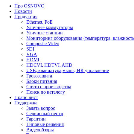
Про OSNOVO
Новости
Продукция
Ethernet, PoE
Уличные коммутаторы
Уличные станции
Мониторинг оборудования (температура, влажность
Composite Video
SDI
VGA
HDMI
HDCVI, HDTVI, AHD
USB, клавиатура,мышь, ИК управление
Грозозащита
Блоки питания
Снято с производства
Поиск по каталогу
Прайс-лист
Поддержка
Задать вопрос
Сервисный центр
Гарантии
Типовые решения
Видеообзоры