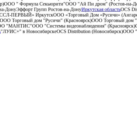
р)
ООО " Формула Секьюрити"
ООО "Ай Пи дром" (Ростов-на-Д
а-Дону
Эффорт Групп Ростов-на-Дону
Иркутская область
OCS Dis
ССЛ-ПЕРВЫЙ» Иркутск
ООО «Торговый Дом «Русичи» (Ангар
ООО Торговый дом "Русичи" (Красноярск)
ООО Торговый дом "Р
ОО "МАНТИС"
ООО "Системы видеонаблюдения" (Красноярск)
ь
"ЛУИС+" в Новосибирске
OCS Distribution (Новосибирск)
ООО "