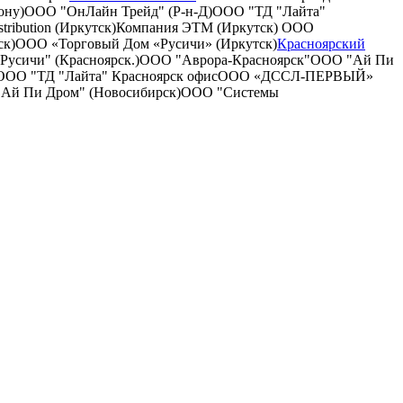
ону)
ООО "ОнЛайн Трейд" (Р-н-Д)
ООО "ТД "Лайта"
tribution (Иркутск)
Компания ЭТМ (Иркутск)
ООО
ск)
ООО «Торговый Дом «Русичи» (Иркутск)
Красноярский
усичи" (Красноярск.)
ООО "Аврора-Красноярск"
ООО "Ай Пи
ООО "ТД "Лайта" Красноярск офис
ООО «ДССЛ-ПЕРВЫЙ»
Ай Пи Дром" (Новосибирск)
ООО "Системы