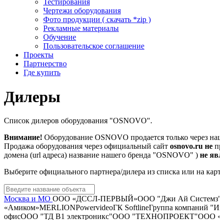
Тестирования
Чертежи оборудования
Фото продукции ( скачать *zip )
Рекламные материалы
Обучение
Пользовательское соглашение
Проекты
Партнерство
Где купить
Дилеры
Список дилеров оборудования "OSNOVO".
Внимание!
Оборудование OSNOVO продается только через на
Продажа оборудования через официальный сайт
osnovo.ru
не
п
домена (url адреса) название нашего бренда "OSNOVO" )
не я
Выберите официального партнера/дилера из списка или на карт
Москва и МО
ООО «ДССЛ-ПЕРВЫЙ»
ООО "Джи Ай Системз
«Амиком»
MERLION
Powervideo
ГК Softline
Группа компаний "И
офис
ООО "ТД В1 электроникс"
ООО "ТЕХНОПРОЕКТ"
ООО «