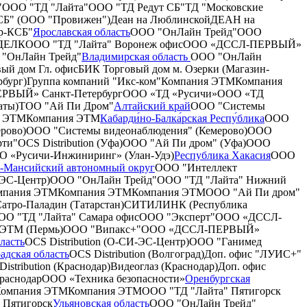
"
ООО "ТД "Лайта"
ООО "ТД Редут СБ"
ТД "Московские
СБ" (ООО "Провижен")
Деан на Люблинской
ДЕАН на
р-КСБ"
Ярославская область
ООО "ОнЛайн Трейд"
ООО
 ДЕЛК
ООО "ТД "Лайта" Воронеж офис
ООО «ДССЛ-ПЕРВЫЙ»
"ОнЛайн Трейд"
Владимирская область
ООО "ОнЛайн
ый дом Гл. офис
БИК Торговый дом м. Озерки (Магазин-
рбург)
Группа компаний "Икс-ком"
Компания ЭТМ
Компания
РВЫЙ» Санкт-Петербург
ООО «ТД «Русичи»
ООО «ТД
ты)
ТОО "Ай Пи Дром"
Алтайский край
ООО "Системы
я ЭТМ
Компания ЭТМ
Кабарди́но-Балка́рская Респу́блика
ООО
рово)
ООО "Системы видеонаблюдения" (Кемерово)
ООО
рти"
OCS Distribution (Уфа)
ООО "Ай Пи дром" (Уфа)
ООО
 «Русичи-Инжиниринг» (Улан-Удэ)
Республика Хакасия
ООО
-Мансийский автономный округ
ООО "Интеллект
-ЭС-Центр)
ООО "ОнЛайн Трейд"
ООО "ТД "Лайта" Нижний
мпания ЭТМ
Компания ЭТМ
Компания ЭТМ
ООО "Ай Пи дром"
атро-Паладин (Татарстан)
СИТИЛИНК (Республика
ОО "ТД "Лайта" Самара офис
ООО "Эксперт"
ООО «ДССЛ-
 ЭТМ (Пермь)
ООО "Випакс+"
ООО «ДССЛ-ПЕРВЫЙ»
ласть
OCS Distribution (О-СИ-ЭС-Центр)
ООО "Ганимед
адская область
OCS Distribution (Волгоград)
Доп. офис "ЛУИС+"
istribution (Краснодар)
Видеоглаз (Краснодар)
Доп. офис
аснодар
ООО «Техника безопасности»
Оренбургская
омпания ЭТМ
Компания ЭТМ
ООО "ТД "Лайта" Пятигорск
 Пятигорск
Ульяновская область
ООО "ОнЛайн Трейд"