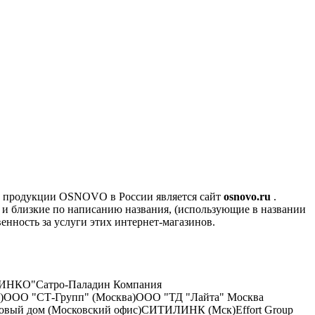
 продукции OSNOVO в России является сайт
osnovo.ru
.
и близкие по написанию названия, (использующие в названии
нность за услуги этих интернет-магазинов.
ТИНКО"
Сатро-Паладин
Компания
)
ООО "СТ-Групп" (Москва)
ООО "ТД "Лайта" Москва
овый дом (Московский офис)
СИТИЛИНК (Мск)
Effort Group