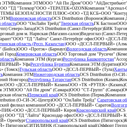
я ЭТМ
Компания ЭТМ
ООО "Ай Пи Дром"
ООО "АйДистрибьют
ОО "ТД "Телекор"
ООО «ТЕРАТЕК»
OZON
Компания "Арсенал-
СТЕМЫ БЕЗОПАСНОСТИ ПЛЮС»
ООО «ТД КСБ»
ООО "Конту
 ЭТМ
Воронежская область
OCS Distribution (Воронеж)
Компания
 область
ООО "ОнЛайн Трейд"
Тверская область
ГК Бастион
ООО 
упп) Северо-Запад
OCS Distribution (Санкт-Петербург)
БИК Торгов
рговый дом м. Нарвская (Магазин-салон)
Видеоглаз (Санкт-Пете
арант"
ООО "ТД "Лайта" Санкт-Петербург офис
ООО «ДССЛ-ПЕ
инская область (Респ. Казахстан)
ООО «ДССЛ-ПЕРВЫЙ» (Алма
 (Бийск)
ООО «Протэк» (Барнаул)
Вологодская область
Компани
ый Город
Кемеровская область
ООО Торговый дом "Русичи" (Кеме
область
Компания ЭТМ (Курган)
Республика Башкортостан
"Ассо
ПЕРВЫЙ» Уфа
Республика Бурятия
Компания ЭТМ (Бурятия)
ООО
» (Томск)
Тульская область
ООО «ДССЛ-ПЕРВЫЙ» (Тула)
Ханты
ть
Компания ЭТМ
Нижегородская область
OCS Distribution (О-СИ
ий Новгород
Республика Татарстан
OCS Distribution (Казань)
Ко
ис
ООО «ДССЛ-ПЕРВЫЙ» Казань
ООО «ТК «РУТЕК» (Казань)
С
я ЭТМ
ООО "Ай Пи дром" (Самара)
ООО "СТ-Групп" (Самара)
О
кая область)
Пермский край
OCS Distribution (Пермь)
Компания
tribution (О-СИ-ЭС-Центр)
ООО "ОнЛайн Трейд"
Саратовская об
ский филиал компании
ООО «ДССЛ-ПЕРВЫЙ» Саратов
Волгогр
«ПИК»
ООО «ДССЛ-ПЕРВЫЙ» Киров
Краснодарский край
OCS D
ар)
ООО "ТД "Лайта" Краснодар офис
ООО «ДССЛ-ПЕРВЫЙ» Кр
» Оренбург
Ставропольский край
OCS Distribution (Пятигорск)
К
» Пятигорск
СИТИЛИНК (Ставропольский край)
Эффорт Групп