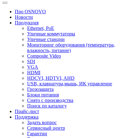
Про OSNOVO
Новости
Продукция
Ethernet, PoE
Уличные коммутаторы
Уличные станции
Мониторинг оборудования (температура,
влажность, питание)
Composite Video
SDI
VGA
HDMI
HDCVI, HDTVI, AHD
USB, клавиатура,мышь, ИК управление
Грозозащита
Блоки питания
Снято с производства
Поиск по каталогу
Прайс-лист
Поддержка
Задать вопрос
Сервисный центр
Гарантии