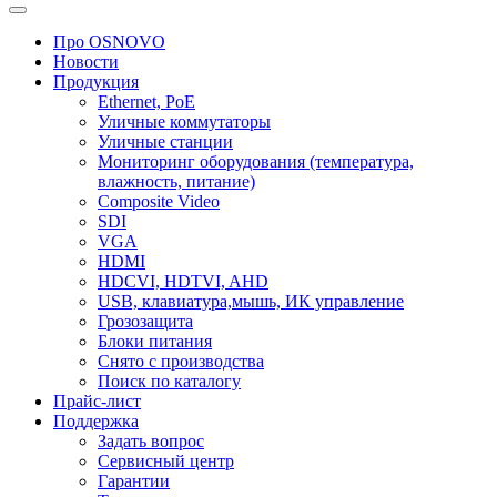
Про OSNOVO
Новости
Продукция
Ethernet, PoE
Уличные коммутаторы
Уличные станции
Мониторинг оборудования (температура,
влажность, питание)
Composite Video
SDI
VGA
HDMI
HDCVI, HDTVI, AHD
USB, клавиатура,мышь, ИК управление
Грозозащита
Блоки питания
Снято с производства
Поиск по каталогу
Прайс-лист
Поддержка
Задать вопрос
Сервисный центр
Гарантии