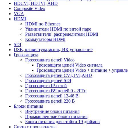
HDCVI, HDTVI, AHD
Composite Video
VGA
HDMI
HDMI по Ethernet
Удлинители HDMI по витой паре
Разветвители, распределители HDMI
Коммутаторы HDMI
SDI
USB, клавиатура,мышь, ИК управление
Грозозащита
Грозозащита цепей Video
Грозозащита цепей Video сигнала
Грозозащита цепей Video + питание + управл
Грозозащита цепей CVI,TVI,AHD
Грозозащита цепей SDI
Грозозащита IP-сетей
Грозозащита ВЧ цепей 0 - 2ГГц
Грозозащита цепей 12-48 В
Грозозащита цепей 220 В
Блоки питания
Внутренние блоки питания
Промышленные блоки питания
Блоки питания для стойки 19 дюймов
Снято с производства