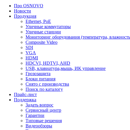
Про OSNOVO
Новости
Продукция
Ethernet, PoE
Уличные коммутаторы
Уличные станции
Мониторинг оборудования (температура, влажность
Composite Video
SDI
VGA
HDMI
HDCVI, HDTVI, AHD
USB, клавиатура,мышь, ИК управление
Грозозащита
Блоки питания
Снято с производства
Поиск по каталогу
Прайс-лист
Поддержка
Задать вопрос
Сервисный центр
Гарантии
Типовые решения
Видеообзоры