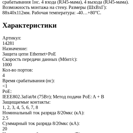
срабатывания 1нс. 4 входа (RJ45-мама), 4 выхода (RJ45-мама).
Возможность монтажа на стену. Размеры (ШхВхГ):
88x40x112мм. Рабочая температура: -40…+80°С.
Характеристики
Артикул
:
14281
Назначение
:
Защита цепи Ethernet+PoE
Скорость передачи данных (Мбит/с)
:
1000
Кол-во портов
:
4
Время срабатывания (нс)
:
<1
PoE
:
IEEE802.3af/at/bt (75Вт); Метод подачи PoE: A + B
Защищаемые контакты
:
1, 2, 3, 4, 5, 6, 7, 8
Номинальный ток разряда 8/20мкс (кА)
:
2.5
Суммарный ток разряда 8/20мкс (кА)
:
20