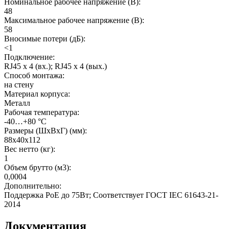
Номинальное рабочее напряжение (В)
:
48
Максимальное рабочее напряжение (В)
:
58
Вносимые потери (дБ)
:
<1
Подключение
:
RJ45 х 4 (вх.); RJ45 х 4 (вых.)
Способ монтажа
:
на стену
Материал корпуса
:
Металл
Рабочая температура
:
-40…+80 °C
Размеры (ШхВхГ) (мм)
:
88x40x112
Вес нетто (кг)
:
1
Объем брутто (м3)
:
0,0004
Дополнительно
:
Поддержка PoE до 75Вт; Соответствует ГОСТ IEC 61643-21-
2014
Документация