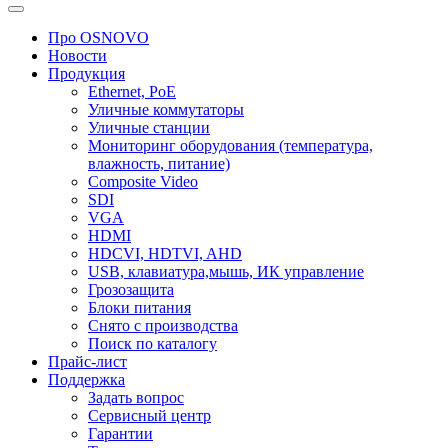
Про OSNOVO
Новости
Продукция
Ethernet, PoE
Уличные коммутаторы
Уличные станции
Мониторинг оборудования (температура,
влажность, питание)
Composite Video
SDI
VGA
HDMI
HDCVI, HDTVI, AHD
USB, клавиатура,мышь, ИК управление
Грозозащита
Блоки питания
Снято с производства
Поиск по каталогу
Прайс-лист
Поддержка
Задать вопрос
Сервисный центр
Гарантии