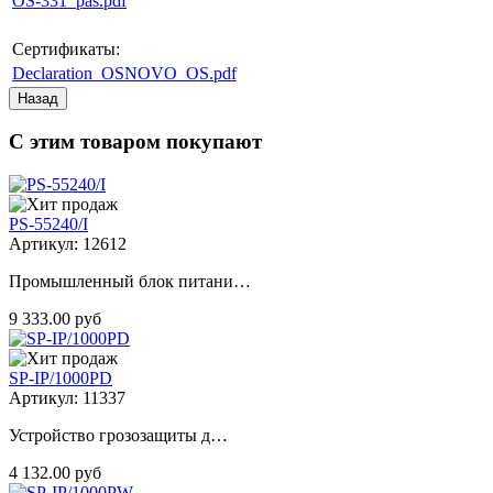
OS-331_pas.pdf
Сертификаты:
Declaration_OSNOVO_OS.pdf
С этим товаром покупают
PS-55240/I
Артикул: 12612
Промышленный блок питани…
9 333.00 руб
SP-IP/1000PD
Артикул: 11337
Устройство грозозащиты д…
4 132.00 руб