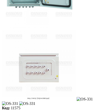
Код:
11575