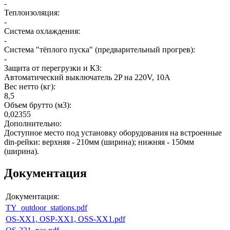
-
Теплоизоляция
:
-
Система охлаждения
:
-
Система "тёплого пуска" (предварительный прогрев)
:
-
Защита от перегрузки и КЗ
:
Автоматический выключатель 2P на 220V, 10A
Вес нетто (кг)
:
8,5
Объем брутто (м3)
:
0,02355
Дополнительно
:
Доступное место под установку оборудования на встроенные
din-рейки: верхняя - 210мм (ширина); нижняя - 150мм
(ширина).
Документация
Документация:
TY_outdoor_stations.pdf
OS-XX1, OSP-XX1, OSS-XX1.pdf