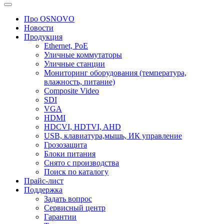
Про OSNOVO
Новости
Продукция
Ethernet, PoE
Уличные коммутаторы
Уличные станции
Мониторинг оборудования (температура,
влажность, питание)
Composite Video
SDI
VGA
HDMI
HDCVI, HDTVI, AHD
USB, клавиатура,мышь, ИК управление
Грозозащита
Блоки питания
Снято с производства
Поиск по каталогу
Прайс-лист
Поддержка
Задать вопрос
Сервисный центр
Гарантии