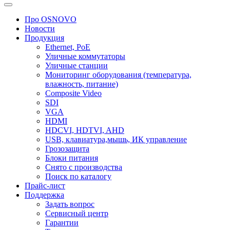
Про OSNOVO
Новости
Продукция
Ethernet, PoE
Уличные коммутаторы
Уличные станции
Мониторинг оборудования (температура,
влажность, питание)
Composite Video
SDI
VGA
HDMI
HDCVI, HDTVI, AHD
USB, клавиатура,мышь, ИК управление
Грозозащита
Блоки питания
Снято с производства
Поиск по каталогу
Прайс-лист
Поддержка
Задать вопрос
Сервисный центр
Гарантии