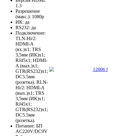
Версия HDMI:
1.3
Разрешение
(макс.): 1080p
ИК: да
RS232: да
Подключение:
TLN-Hi/2:
HDMI-A
(вх.)х1; TRS
3,5мм (ИК)х1;
RJ45х1; HDMI-
A (вых.)х1;
GTR(RS232)х1;
DC5.5мм
(розетка). RLN-
Hi/2: HDMI-A
(вых.)х1; TRS
3,5мм (ИК)х1;
RJ45х1;
GTR(RS232)х1;
DC5.5мм
(розетка).
Питание: БП
AC220V/DC9V