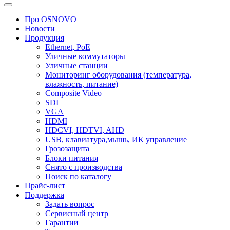
Про OSNOVO
Новости
Продукция
Ethernet, PoE
Уличные коммутаторы
Уличные станции
Мониторинг оборудования (температура,
влажность, питание)
Composite Video
SDI
VGA
HDMI
HDCVI, HDTVI, AHD
USB, клавиатура,мышь, ИК управление
Грозозащита
Блоки питания
Снято с производства
Поиск по каталогу
Прайс-лист
Поддержка
Задать вопрос
Сервисный центр
Гарантии