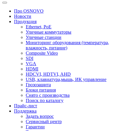
Про OSNOVO
Новости
Продукция
Ethernet, PoE
Уличные коммутаторы
Уличные станции
Мониторинг оборудования (температура,
влажность, питание)
Composite Video
SDI
VGA
HDMI
HDCVI, HDTVI, AHD
USB, клавиатура,мышь, ИК управление
Грозозащита
Блоки питания
Снято с производства
Поиск по каталогу
Прайс-лист
Поддержка
Задать вопрос
Сервисный центр
Гарантии