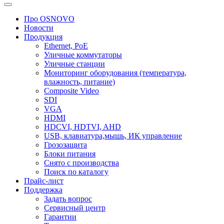
Про OSNOVO
Новости
Продукция
Ethernet, PoE
Уличные коммутаторы
Уличные станции
Мониторинг оборудования (температура,
влажность, питание)
Composite Video
SDI
VGA
HDMI
HDCVI, HDTVI, AHD
USB, клавиатура,мышь, ИК управление
Грозозащита
Блоки питания
Снято с производства
Поиск по каталогу
Прайс-лист
Поддержка
Задать вопрос
Сервисный центр
Гарантии