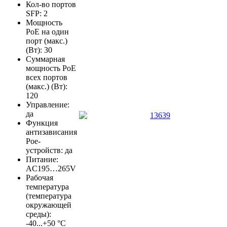
Кол-во портов
SFP: 2
Мощность
PoE на один
порт (макс.)
(Вт): 30
Суммарная
мощность PoE
всех портов
(макс.) (Вт):
120
Управление:
да
Функция
антизависания
Poe-
устройств: да
Питание:
AC195…265V
Рабочая
температура
(температура
окружающей
среды):
-40...+50 °С