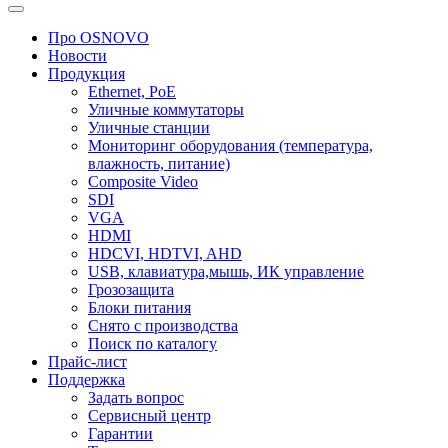
Про OSNOVO
Новости
Продукция
Ethernet, PoE
Уличные коммутаторы
Уличные станции
Мониторинг оборудования (температура,
влажность, питание)
Composite Video
SDI
VGA
HDMI
HDCVI, HDTVI, AHD
USB, клавиатура,мышь, ИК управление
Грозозащита
Блоки питания
Снято с производства
Поиск по каталогу
Прайс-лист
Поддержка
Задать вопрос
Сервисный центр
Гарантии