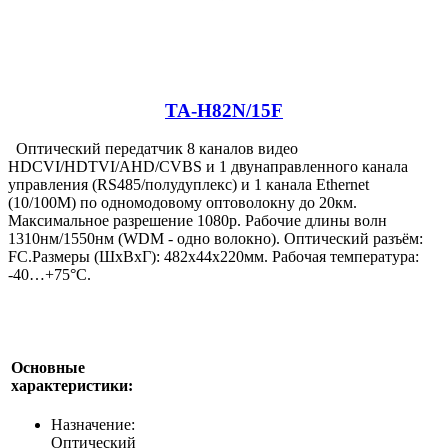
TA-H82N/15F
Оптический передатчик 8 каналов видео
HDCVI/HDTVI/AHD/CVBS и 1 двунаправленного канала
управления (RS485/полудуплекс) и 1 канала Ethernet
(10/100M) по одномодовому оптоволокну до 20км.
Максимальное разрешение 1080p. Рабочие длины волн
1310нм/1550нм (WDM - одно волокно). Оптический разъём:
FC.Размеры (ШxВxГ): 482x44x220мм. Рабочая температура:
-40…+75°С.
Основные
характеристики:
Назначение:
Оптический