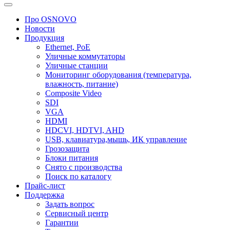
Про OSNOVO
Новости
Продукция
Ethernet, PoE
Уличные коммутаторы
Уличные станции
Мониторинг оборудования (температура,
влажность, питание)
Composite Video
SDI
VGA
HDMI
HDCVI, HDTVI, AHD
USB, клавиатура,мышь, ИК управление
Грозозащита
Блоки питания
Снято с производства
Поиск по каталогу
Прайс-лист
Поддержка
Задать вопрос
Сервисный центр
Гарантии