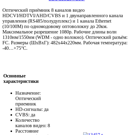
Оптический приёмник 8 каналов видео
HDCVI/HDTVI/AHD/CVBS и 1 двунаправленного канала
управления (RS485/полудуплекс) и 1 канала Ethernet
(10/100M) по одномодовому оптоволокну до 20км.
Максимальное разрешение 1080p. Рабочие длины волн
1310нм/1550нм (WDM - одно волокно). Оптический разъём:
FC. Размеры (ШxВxГ): 482x44x220мм. Рабочая температура:
-40…+75°С.
Основные
характеристики
Назначение:
Оптический
приемник
HD-сигналы: да
CVBS: да
Количество
каналов видео: 8
Расстояние