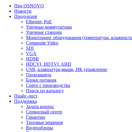
Про OSNOVO
Новости
Продукция
Ethernet, PoE
Уличные коммутаторы
Уличные станции
Мониторинг оборудования (температура, влажность
Composite Video
SDI
VGA
HDMI
HDCVI, HDTVI, AHD
USB, клавиатура,мышь, ИК управление
Грозозащита
Блоки питания
Снято с производства
Поиск по каталогу
Прайс-лист
Поддержка
Задать вопрос
Сервисный центр
Гарантии
Типовые решения
Видеообзоры