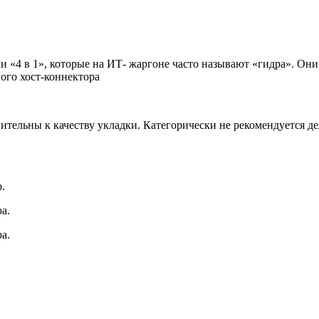
4 в 1», которые на ИТ- жаргоне часто называют «гидра». Они п
ого хост-коннектора
ительны к качеству укладки. Категорически не рекомендуется д
.
а.
а.