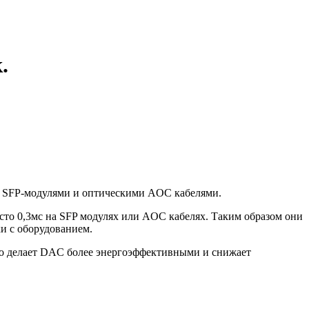
.
д SFP-модулями и оптическими AOC кабелями.
сто 0,3мс на SFP модулях или AOC кабелях. Таким образом они
ки с оборудованием.
 что делает DAC более энергоэффективными и снижает