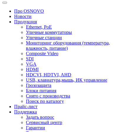
Про OSNOVO
Новости
Продукция
Ethernet, PoE
Уличные коммутаторы
Уличные станции
Мониторинг оборудования (температура,
влажность, питание)
Composite Video
SDI
VGA
HDMI
HDCVI, HDTVI, AHD
USB, клавиатура,мышь, ИК управление
Грозозащита
Блоки питания
Снято с производства
Поиск по каталогу
Прайс-лист
Поддержка
Задать вопрос
Сервисный центр
Гарантии