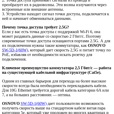
2. Точка доступа принимает сигналы из провода и
преобразует их в радиоволны. Эти волны излучаются через
встроенные или внешние антенны.
3. Устройство находит сигнал точки доступа, подключается к
ней и начинает обмениваться данными.
Почему точка доступа требует 2.5G?
Если у вас есть точка доступа с поддержкой Wi-Fi 6, она
может раздавать данные со скоростью 2 Гбит/с. Поэтому
современные точки доступа оснащаются портами 2.5G. А для
их подключения нужны такие коммутаторы, как
OSNOVO
SW-5D-1(60W)
, который дает скорость 2,5G и питает точку по
PoE, избавляя от необходимости искать розетку для
подключения.
Ключевое преимущество коммутатора 2,5 Гбит/с — работа
на существующей кабельной инфраструктуре (Cat5e).
Одним из главных барьеров для перехода на более высокие
скорости всегда была необходимость перекладывать кабели.
Для 10G Ethernet требуется дорогой кабель категории 6A или
7, а на больших расстояниях — оптика.
OSNOVO
SW-5D-1(60W)
дает пользователю возможность
получить скорость выше на стандартном кабеле витая пара
категории 5e, который уже проложен во многих квартирах и