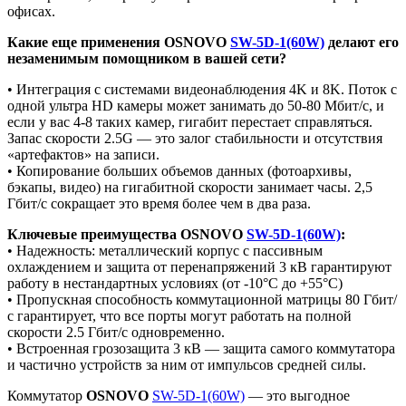
офисах.
Какие еще применения OSNOVO
SW-5D-1(60W)
делают его
незаменимым помощником в вашей сети?
• Интеграция с системами видеонаблюдения 4K и 8K. Поток с
одной ультра HD камеры может занимать до 50-80 Мбит/с, и
если у вас 4-8 таких камер, гигабит перестает справляться.
Запас скорости 2.5G — это залог стабильности и отсутствия
«артефактов» на записи.
• Копирование больших объемов данных (фотоархивы,
бэкапы, видео) на гигабитной скорости занимает часы. 2,5
Гбит/с сокращает это время более чем в два раза.
Ключевые преимущества OSNOVO
SW-5D-1(60W)
:
• Надежность: металлический корпус с пассивным
охлаждением и защита от перенапряжений 3 кВ гарантируют
работу в нестандартных условиях (от -10°C до +55°C)
• Пропускная способность коммутационной матрицы 80 Гбит/
с гарантирует, что все порты могут работать на полной
скорости 2.5 Гбит/с одновременно.
• Встроенная грозозащита 3 кВ — защита самого коммутатора
и частично устройств за ним от импульсов средней силы.
Коммутатор
OSNOVO
SW-5D-1(60W)
— это выгодное