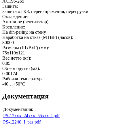
AC195-265
Защита
:
Защита от КЗ, перенапряжения, перегрузки
Охлаждение
:
Активное (вентилятор)
Крепление
:
На din-рейку, на стену
Наработка на отказ (MTBF) (часов)
:
80000
Размеры (ШхВхГ) (мм)
:
75x110x121
Вес нетто (кг)
:
0.85
Объем брутто (м3)
:
0.00174
Рабочая температура
:
-40…+50°C
Документация
Документация:
PS-12xxx_24xxx_55xxx_i.pdf
PS-12240_I_pas.pdf