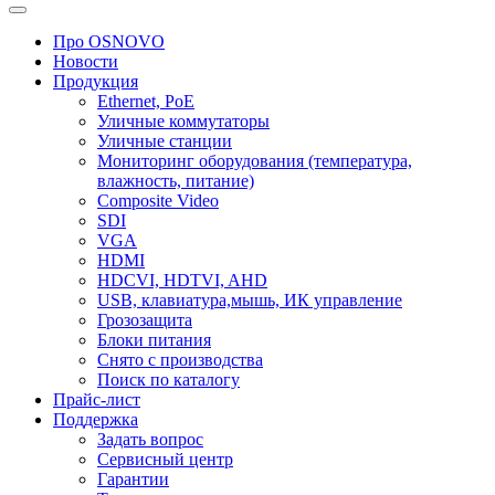
Про OSNOVO
Новости
Продукция
Ethernet, PoE
Уличные коммутаторы
Уличные станции
Мониторинг оборудования (температура,
влажность, питание)
Composite Video
SDI
VGA
HDMI
HDCVI, HDTVI, AHD
USB, клавиатура,мышь, ИК управление
Грозозащита
Блоки питания
Снято с производства
Поиск по каталогу
Прайс-лист
Поддержка
Задать вопрос
Сервисный центр
Гарантии