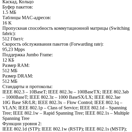
Каскад, Кольцо
Буфер пакетов
:
1.5 МБ
Таблицы MAC-адресов
:
16 K
Пропускная способность коммутационной матрицы (Switching
fabric)
:
512 Гбит/с
Скорость обслуживания пакетов (Forwarding rate)
:
95,23 Mpps
Поддержка Jumbo Frame
:
12 КБ
Размер RAM
:
512 МБ
Размер DRAM
:
512 МБ
Стандарты и протоколы
:
IEEE 802.3 – 10BaseT; IEEE 802.3u – 100BaseTX; IEEE 802.3ab
– 1000BaseT; IEEE 802.3z – 1000 BaseSX/LX; IEEE 802.3ae
10G Base SR/LR; IEEE 802.3x – Flow Control; IEEE 802.1q –
VLAN; IEEE 802.1p – Class of Service; IEEE 802.1d – Spanning
Tree; IEEE 802.1w – Rapid Spanning Tree; IEEE 802.1s – Multiple
Spanning Tree
Функции уровня 2
:
IEEE 802.1d (STP); IEEE 802.1w (RSTP); IEEE 802.1s (MSTP);