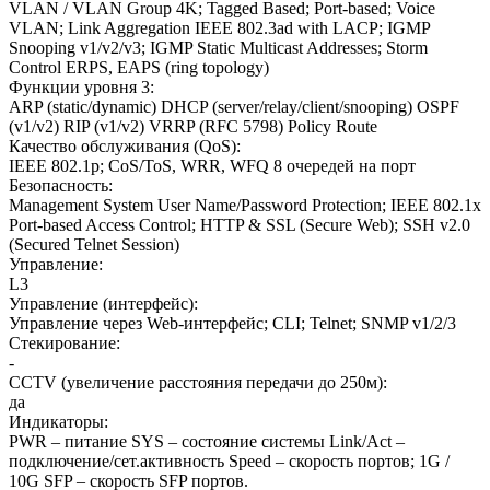
VLAN / VLAN Group 4K; Tagged Based; Port-based; Voice
VLAN; Link Aggregation IEEE 802.3ad with LACP; IGMP
Snooping v1/v2/v3; IGMP Static Multicast Addresses; Storm
Control ERPS, EAPS (ring topology)
Функции уровня 3
:
ARP (static/dynamic) DHCP (server/relay/client/snooping) OSPF
(v1/v2) RIP (v1/v2) VRRP (RFC 5798) Policy Route
Качество обслуживания (QoS)
:
IEEE 802.1p; CoS/ToS, WRR, WFQ 8 очередей на порт
Безопасность
:
Management System User Name/Password Protection; IEEE 802.1x
Port-based Access Control; HTTP & SSL (Secure Web); SSH v2.0
(Secured Telnet Session)
Управление
:
L3
Управление (интерфейс)
:
Управление через Web-интерфейс; CLI; Telnet; SNMP v1/2/3
Стекирование
:
-
CCTV (увеличение расстояния передачи до 250м)
:
да
Индикаторы
:
PWR – питание SYS – состояние системы Link/Act –
подключение/сет.активность Speed – скорость портов; 1G /
10G SFP – скорость SFP портов.