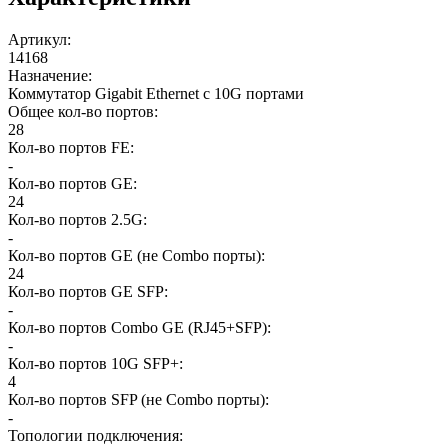
Артикул
:
14168
Назначение
:
Коммутатор Gigabit Ethernet c 10G портами
Общее кол-во портов
:
28
Кол-во портов FE
:
-
Кол-во портов GE
:
24
Кол-во портов 2.5G
:
-
Кол-во портов GE (не Combo порты)
:
24
Кол-во портов GE SFP
:
-
Кол-во портов Combo GE (RJ45+SFP)
:
-
Кол-во портов 10G SFP+
:
4
Кол-во портов SFP (не Combo порты)
:
-
Топологии подключения
: