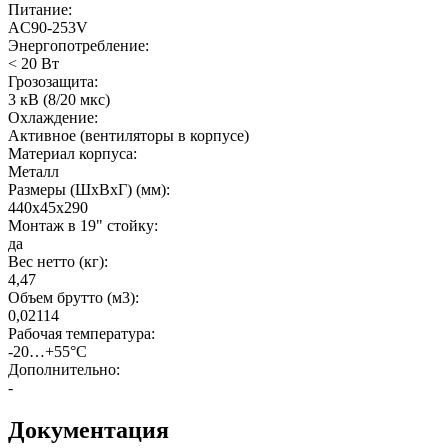
Питание
:
AC90-253V
Энергопотребление
:
< 20 Вт
Грозозащита
:
3 кВ (8/20 мкс)
Охлаждение
:
Активное (вентиляторы в корпусе)
Материал корпуса
:
Металл
Размеры (ШхВхГ) (мм)
:
440x45x290
Монтаж в 19" стойку
:
да
Вес нетто (кг)
:
4,47
Объем брутто (м3)
:
0,02114
Рабочая температура
:
-20…+55°С
Дополнительно
:
-
Документация