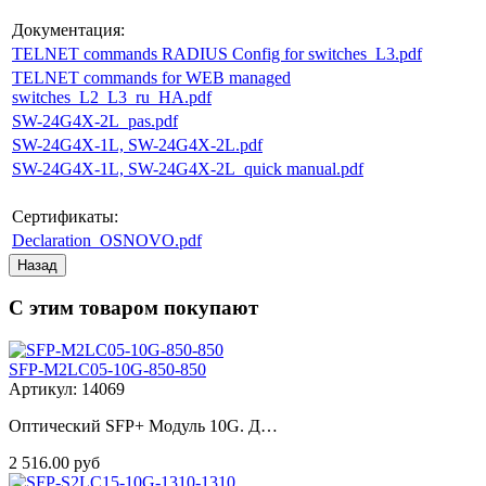
Документация:
TELNET commands RADIUS Config for switches_L3.pdf
TELNET commands for WEB managed
switches_L2_L3_ru_HA.pdf
SW-24G4X-2L_pas.pdf
SW-24G4X-1L, SW-24G4X-2L.pdf
SW-24G4X-1L, SW-24G4X-2L_quick manual.pdf
Сертификаты:
Declaration_OSNOVO.pdf
С этим товаром покупают
SFP-M2LC05-10G-850-850
Артикул: 14069
Оптический SFP+ Модуль 10G. Д…
2 516.00 руб