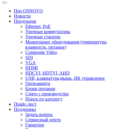
Про OSNOVO
Новости
Продукция
Ethernet, PoE
Уличные коммутаторы
Уличные станции
Мониторинг оборудования (температура,
влажность, питание)
Composite Video
SDI
VGA
HDMI
HDCVI, HDTVI, AHD
USB, клавиатура,мышь, ИК управление
Грозозащита
Блоки питания
Снято с производства
Поиск по каталогу
Прайс-лист
Поддержка
Задать вопрос
Сервисный центр
Гарантии