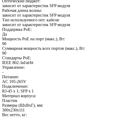
Оптический бюджет
:
зависит от характеристик SFP модуля
Рабочая длина волны
:
зависит от характеристик SFP модуля
Тип используемого опт. кабеля
:
зависит от характеристик SFP модуля
Поддержка PoE
:
Да
Мощность PoE на порт (макс.), Вт
:
90
Суммарная мощность всех портов (макс.), Вт
:
90
Стандарты PoE
:
IEEE 802.3af/at/bt
Управление
:
-
Питание
:
AC 195-265V
Подключение
:
RJ-45 x 1; SFP x 1
Материал корпуса
:
Пластик
Размеры (ШхВхГ), мм
:
300x230x111
Вес нетто, кг
: