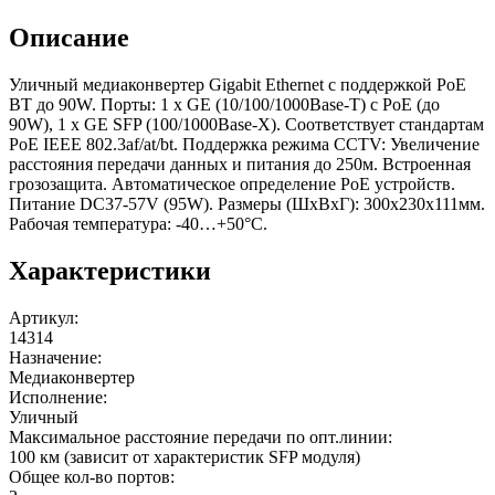
Описание
Уличный медиаконвертер Gigabit Ethernet с поддержкой PoE
BT до 90W. Порты: 1 x GE (10/100/1000Base-T) с PoE (до
90W), 1 x GE SFP (100/1000Base-X). Соответствует стандартам
PoE IEEE 802.3af/at/bt. Поддержка режима CCTV: Увеличение
расстояния передачи данных и питания до 250м. Встроенная
грозозащита. Автоматическое определение PoE устройств.
Питание DC37-57V (95W). Размеры (ШхВхГ): 300x230x111мм.
Рабочая температура: -40…+50°С.
Характеристики
Артикул
:
14314
Назначение
:
Медиаконвертер
Исполнение
:
Уличный
Максимальное расстояние передачи по опт.линии
:
100 км (зависит от характеристик SFP модуля)
Общее кол-во портов
: