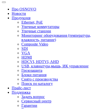
Про OSNOVO
Новости
Продукция
Ethernet, PoE
Уличные коммутаторы
Уличные станции
Мониторинг оборудования (температура,
влажность, питание)
Composite Video
SDI
VGA
HDMI
HDCVI, HDTVI, AHD
USB, клавиатура,мышь, ИК управление
Грозозащита
Блоки питания
Снято с производства
Поиск по каталогу
Прайс-лист
Поддержка
Задать вопрос
Сервисный центр
Гарантии