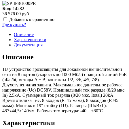
Код:
14282
36 576.00 руб
Добавить к сравнению
Где купить?
Описание
Характеристики
Документация
Описание
1U устройство грозозащиты для локальной вычислительной
сети на 8 портов (скорость до 1000 Мб/с) с защитой линий PoE
(af/at/bt, методы A + B, контакты 1/2, 3/6, 4/5, 7/8).
Двухступенчатая защита. Максимальное длительное рабочее
напряжение (Uс) DC58V. Номинальный ток разряда (8/20 мкс,
In) 2,5kA. Суммарный ток разряда (8/20 мкс, Itotal) 20kA.
Время отклика 1нс. 8 входов (RJ45-мама), 8 выходов (RJ45-
мама). Монтаж в 19" стойку (1U). Размеры (ШхВхГ):
487x44,5x140мм. Рабочая температура: -40…+80°С.
Характеристики