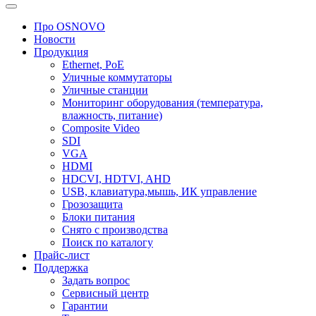
Про OSNOVO
Новости
Продукция
Ethernet, PoE
Уличные коммутаторы
Уличные станции
Мониторинг оборудования (температура,
влажность, питание)
Composite Video
SDI
VGA
HDMI
HDCVI, HDTVI, AHD
USB, клавиатура,мышь, ИК управление
Грозозащита
Блоки питания
Снято с производства
Поиск по каталогу
Прайс-лист
Поддержка
Задать вопрос
Сервисный центр
Гарантии