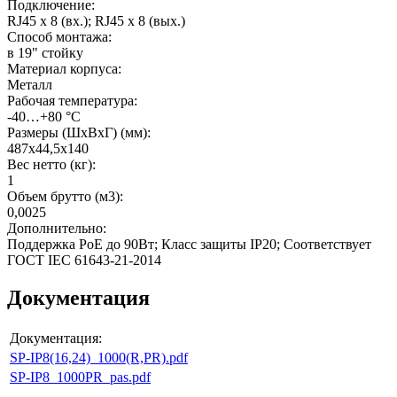
Подключение
:
RJ45 х 8 (вх.); RJ45 х 8 (вых.)
Способ монтажа
:
в 19" стойку
Материал корпуса
:
Металл
Рабочая температура
:
-40…+80 °C
Размеры (ШхВхГ) (мм)
:
487x44,5x140
Вес нетто (кг)
:
1
Объем брутто (м3)
:
0,0025
Дополнительно
:
Поддержка PoE до 90Вт; Класс защиты IP20; Соответствует
ГОСТ IEC 61643-21-2014
Документация
Документация:
SP-IP8(16,24)_1000(R,PR).pdf
SP-IP8_1000PR_pas.pdf