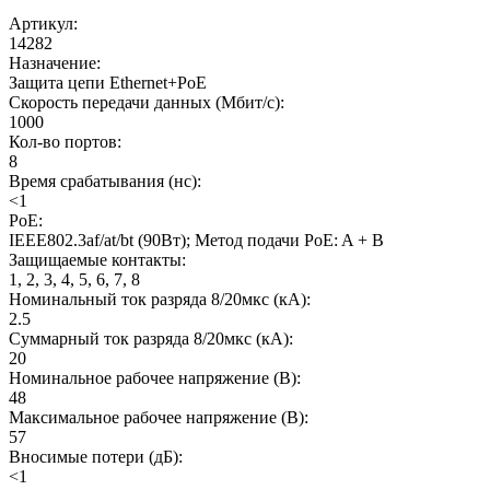
Артикул
:
14282
Назначение
:
Защита цепи Ethernet+PoE
Скорость передачи данных (Мбит/с)
:
1000
Кол-во портов
:
8
Время срабатывания (нс)
:
<1
PoE
:
IEEE802.3af/at/bt (90Вт); Метод подачи PoE: A + B
Защищаемые контакты
:
1, 2, 3, 4, 5, 6, 7, 8
Номинальный ток разряда 8/20мкс (кА)
:
2.5
Суммарный ток разряда 8/20мкс (кА)
:
20
Номинальное рабочее напряжение (В)
:
48
Максимальное рабочее напряжение (В)
:
57
Вносимые потери (дБ)
:
<1