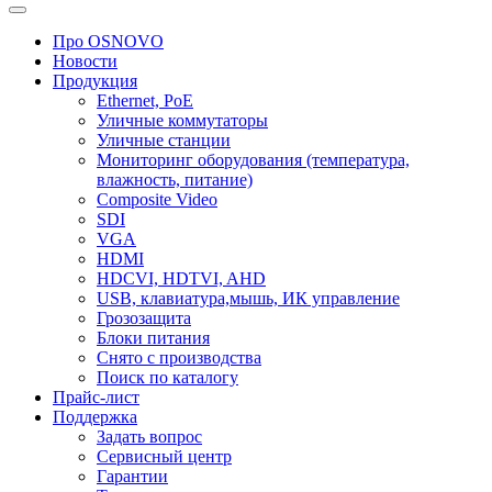
Про OSNOVO
Новости
Продукция
Ethernet, PoE
Уличные коммутаторы
Уличные станции
Мониторинг оборудования (температура,
влажность, питание)
Composite Video
SDI
VGA
HDMI
HDCVI, HDTVI, AHD
USB, клавиатура,мышь, ИК управление
Грозозащита
Блоки питания
Снято с производства
Поиск по каталогу
Прайс-лист
Поддержка
Задать вопрос
Сервисный центр
Гарантии