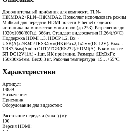
Дополнительный приёмник для комплекта TLN-
HiKMDA2+RLN--HiKMDA2. Позволяет использовать режим
Multicast для передачи HDMI по сети Ethernet с одного
источника на множество мониторов (до 253). Разрешение до
1920x1080(60Гц), 36бит. Стандарт видеосжатия H.264(AVC).
Поддержка HDMI 1.3, HDCP 1.2. Вх. -
USB(A)x2/RJ45/TRS3.5мм(ИК)/Роз.2,1х5мм(DC12V). Вых. -
TRS3,5мм(Audio OUT)/TGR(RS232)/HDMI(A). В комплекте
БП DC12V(1А) - 1шт, ИК приёмник. Размеры (ШxВxГ):
150x30x64мм. Вес:0,3 кг. Рабочая температура -15…+55°С.
Характеристики
Артикул
:
14839
Назначение
:
Приемник
Оборудование для видеостен
:
-
Расстояние передачи (макс.) (м)
:
190
Версия HDMI
: