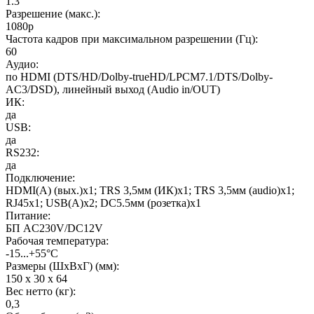
1.3
Разрешение (макс.)
:
1080p
Частота кадров при максимальном разрешении (Гц)
:
60
Аудио
:
по HDMI (DTS/HD/Dolby-trueHD/LPCM7.1/DTS/Dolby-
AC3/DSD), линейный выход (Audio in/OUT)
ИК
:
да
USB
:
да
RS232
:
да
Подключение
:
HDMI(A) (вых.)х1; TRS 3,5мм (ИК)х1; TRS 3,5мм (audio)х1;
RJ45х1; USB(A)x2; DC5.5мм (розетка)x1
Питание
:
БП AC230V/DC12V
Рабочая температура
:
-15...+55°С
Размеры (ШхВхГ) (мм)
:
150 х 30 х 64
Вес нетто (кг)
:
0,3