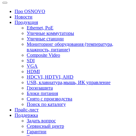
Про OSNOVO
Новости
Продукция
Ethernet, PoE
Уличные коммутаторы
Уличные станции
Мониторинг оборудования (температура,
влажность, питание)
Composite Video
SDI
VGA
HDMI
HDCVI, HDTVI, AHD
USB, клавиатура,мышь, ИК управление
Грозозащита
Блоки питания
Снято с производства
Поиск по каталогу
Прайс-лист
Поддержка
Задать вопрос
Сервисный центр
Гарантии