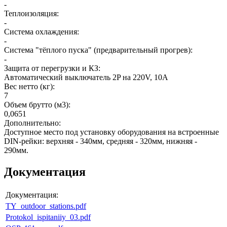
-
Теплоизоляция
:
-
Система охлаждения
:
-
Система "тёплого пуска" (предварительный прогрев)
:
-
Защита от перегрузки и КЗ
:
Автоматический выключатель 2P на 220V, 10A
Вес нетто (кг)
:
7
Объем брутто (м3)
:
0,0651
Дополнительно
:
Доступное место под установку оборудования на встроенные
DIN-рейки: верхняя - 340мм, средняя - 320мм, нижняя -
290мм.
Документация
Документация:
TY_outdoor_stations.pdf
Protokol_ispitaniiy_03.pdf