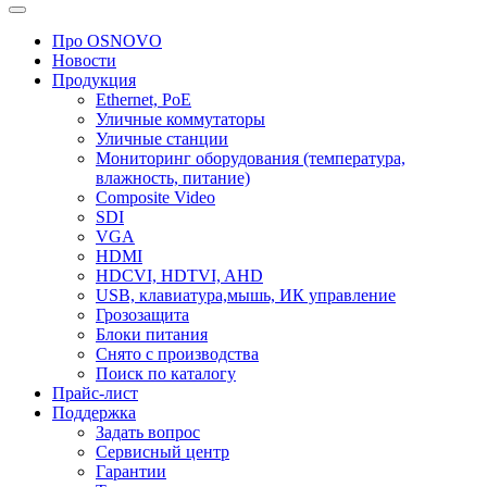
Про OSNOVO
Новости
Продукция
Ethernet, PoE
Уличные коммутаторы
Уличные станции
Мониторинг оборудования (температура,
влажность, питание)
Composite Video
SDI
VGA
HDMI
HDCVI, HDTVI, AHD
USB, клавиатура,мышь, ИК управление
Грозозащита
Блоки питания
Снято с производства
Поиск по каталогу
Прайс-лист
Поддержка
Задать вопрос
Сервисный центр
Гарантии