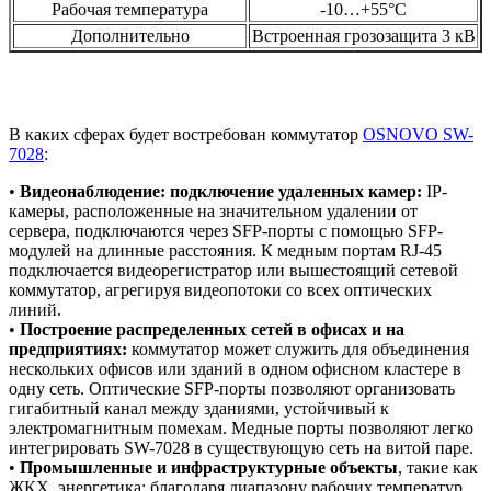
Рабочая температура
-10…+55°С
Дополнительно
Встроенная грозозащита 3 кВ
В каких сферах будет востребован коммутатор
OSNOVO SW-
7028
:
•
Видеонаблюдение: подключение удаленных камер:
IP-
камеры, расположенные на значительном удалении от
сервера, подключаются через SFP-порты с помощью SFP-
модулей на длинные расстояния. К медным портам RJ-45
подключается видеорегистратор или вышестоящий сетевой
коммутатор, агрегируя видеопотоки со всех оптических
линий.
•
Построение распределенных сетей в офисах и на
предприятиях:
коммутатор может служить для объединения
нескольких офисов или зданий в одном офисном кластере в
одну сеть. Оптические SFP-порты позволяют организовать
гигабитный канал между зданиями, устойчивый к
электромагнитным помехам. Медные порты позволяют легко
интегрировать SW-7028 в существующую сеть на витой паре.
•
Промышленные и инфраструктурные объекты
, такие как
ЖКХ, энергетика: благодаря диапазону рабочих температур