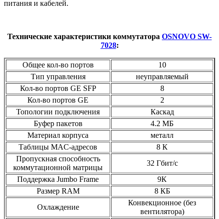
питания и кабелей.
Технические характеристики коммутатора
OSNOVO SW-
7028
:
Общее кол-во портов
10
Тип управления
неуправляемый
Кол-во портов GE SFP
8
Кол-во портов GE
2
Топологии подключения
Каскад
Буфер пакетов
4.2 МБ
Материал корпуса
металл
Таблицы MAC-адресов
8 К
Пропускная способность
32 Гбит/с
коммутационной матрицы
Поддержка Jumbo Frame
9К
Размер RAM
8 КБ
Конвекционное (без
Охлаждение
вентилятора)