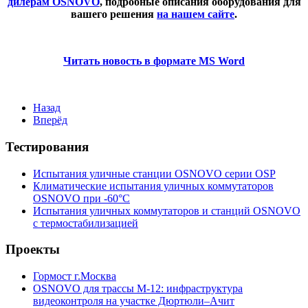
дилерам OSNOVO
, подробные описания оборудования для
вашего решения
на нашем сайте
.
Читать новость в формате MS Word
Назад
Вперёд
Тестирования
Испытания уличные станции OSNOVO серии OSP
Климатические испытания уличных коммутаторов
OSNOVO при -60°C
Испытания уличных коммутаторов и станций OSNOVO
с термостабилизацией
Проекты
Гормост г.Москва
OSNOVO для трассы М-12: инфраструктура
видеоконтроля на участке Дюртюли–Ачит