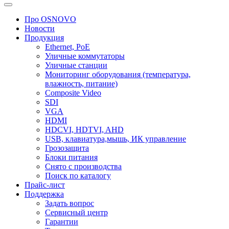
Про OSNOVO
Новости
Продукция
Ethernet, PoE
Уличные коммутаторы
Уличные станции
Мониторинг оборудования (температура,
влажность, питание)
Composite Video
SDI
VGA
HDMI
HDCVI, HDTVI, AHD
USB, клавиатура,мышь, ИК управление
Грозозащита
Блоки питания
Снято с производства
Поиск по каталогу
Прайс-лист
Поддержка
Задать вопрос
Сервисный центр
Гарантии