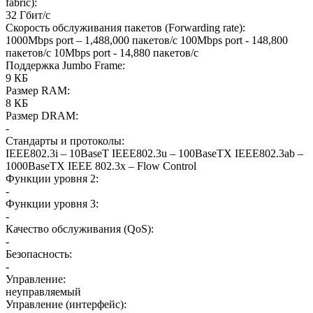
fabric)
:
32 Гбит/с
Скорость обслуживания пакетов (Forwarding rate)
:
1000Mbps port – 1,488,000 пакетов/с 100Mbps port - 148,800
пакетов/с 10Mbps port - 14,880 пакетов/с
Поддержка Jumbo Frame
:
9 КБ
Размер RAM
:
8 КБ
Размер DRAM
:
-
Стандарты и протоколы
:
IEEE802.3i – 10BaseT IEEE802.3u – 100BaseTX IEEE802.3ab –
1000BaseTX IEEE 802.3x – Flow Control
Функции уровня 2
:
-
Функции уровня 3
:
-
Качество обслуживания (QoS)
:
-
Безопасность
:
-
Управление
:
неуправляемый
Управление (интерфейс)
: