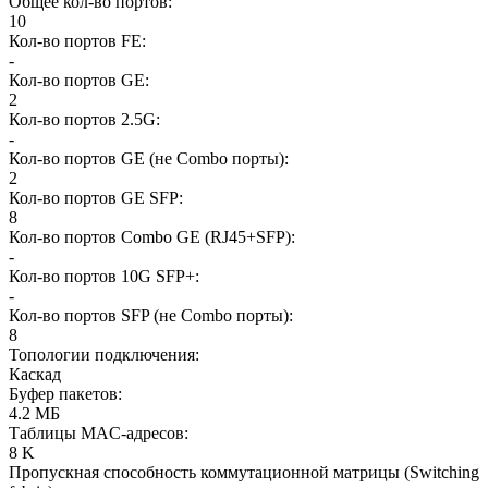
Общее кол-во портов
:
10
Кол-во портов FE
:
-
Кол-во портов GE
:
2
Кол-во портов 2.5G
:
-
Кол-во портов GE (не Combo порты)
:
2
Кол-во портов GE SFP
:
8
Кол-во портов Combo GE (RJ45+SFP)
:
-
Кол-во портов 10G SFP+
:
-
Кол-во портов SFP (не Combo порты)
:
8
Топологии подключения
:
Каскад
Буфер пакетов
:
4.2 МБ
Таблицы MAC-адресов
:
8 K
Пропускная способность коммутационной матрицы (Switching