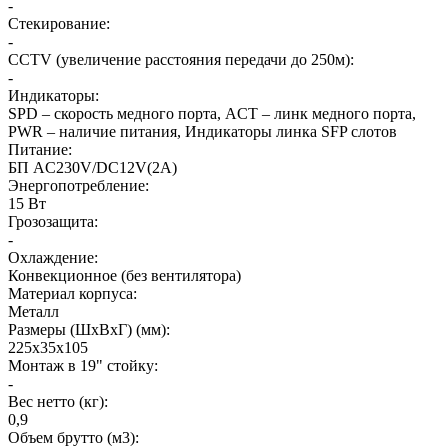
-
Стекирование
:
-
CCTV (увеличение расстояния передачи до 250м)
:
-
Индикаторы
:
SPD – скорость медного порта, ACT – линк медного порта,
PWR – наличие питания, Индикаторы линка SFP слотов
Питание
:
БП AC230V/DC12V(2А)
Энергопотребление
:
15 Вт
Грозозащита
:
-
Охлаждение
:
Конвекционное (без вентилятора)
Материал корпуса
:
Металл
Размеры (ШхВхГ) (мм)
:
225х35х105
Монтаж в 19" стойку
:
-
Вес нетто (кг)
:
0,9
Объем брутто (м3)
: